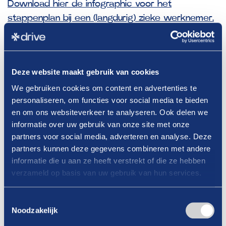
Download hier de infographic voor het
stappenplan bij een (langdurig) zieke werknemer.
Het is voor u als werkgever belangrijk om zich te
houden aan deze stappen, u bent namelijk samen
Deze website maakt gebruik van cookies
met de werknemer verantwoordelijk voor de re-
We gebruiken cookies om content en advertenties te
integratie. Indien blijkt dat u zich niet hebt
personaliseren, om functies voor social media te bieden
gehouden aan deze verplichtingen kan dit
en om ons websiteverkeer te analyseren. Ook delen we
nadelige (financiële) gevolgen hebben. U kunt
informatie over uw gebruik van onze site met onze
namelijk na 104 weken ziekte een loonsanctie
partners voor social media, adverteren en analyse. Deze
krijgen waardoor u de werknemer langer moet
partners kunnen deze gegevens combineren met andere
doorbetalen. Zorg er daarom voor dat de
informatie die u aan ze heeft verstrekt of die ze hebben
verzameld op basis van uw gebruik van hun services.
stappen uit het stappenplan ten alle tijden
worden nageleefd, noteer daarnaast alle
Toestemmingsselectie
relevante zaken in een re-integratiedossier. Blijf
Noodzakelijk
tot slot altijd in contact met de werknemer en