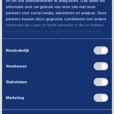
en om ons websiteverkeer te analyseren. Ook delen we
Persoonlijke begeleiding in een kleine
informatie over uw gebruik van onze site met onze
partners voor social media, adverteren en analyse. Deze
groep
partners kunnen deze gegevens combineren met andere
Antwoord op jouw specifieke vragen
informatie die u aan ze heeft verstrekt of die ze hebben
Praktische inzichten en ervaringen van
verzameld op basis van uw gebruik van hun services.
collega-bedrijven
Toestemmingsselectie
Resultaat
Noodzakelijk
Na afloop heb je:
Een
actuele RI&E en Plan van Aanpak
,
Voorkeuren
volledig afgestemd op jouw bedrijf
Helder inzicht in risico’s en passende
Statistieken
preventieve maatregelen
Tijd- en kostenbesparing dankzij de gratis
online RI&E-tool
Marketing
Een concrete stap gezet naar een veiligere
en gezondere werkomgeving