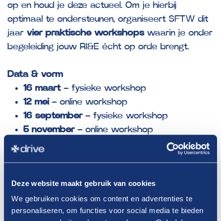
op en houd je deze actueel. Om je hierbij
optimaal te ondersteunen, organiseert SFTW dit
jaar
vier praktische workshops
waarin je onder
begeleiding jouw RI&E écht op orde brengt.
Data & vorm
16 maart
– fysieke workshop
12 mei
– online workshop
16 september
– fysieke workshop
5 november
– online workshop
Wat kun je verwachten?
Tijdens één dagdeel ga je samen met een
ervaren arbodeskundige concreet aan de slag
Deze website maakt gebruik van cookies
met jouw RI&E en Plan van Aanpak. Geen theorie,
We gebruiken cookies om content en advertenties te
maar direct toepasbaar op jouw bedrijf.
personaliseren, om functies voor social media te bieden