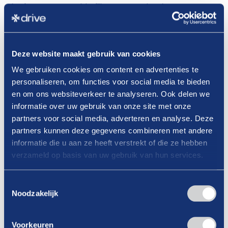
deelname aantrekkelijker gemaakt door een
winactie: iedere afgeronde module geeft kans op
een Bol.com cadeaubon t.w.v. €50,-.
Deze website maakt gebruik van cookies
Elke 10e van de maand worden 10 winnaars
We gebruiken cookies om content en advertenties te
bekendgemaakt via de social media kanalen.
personaliseren, om functies voor social media te bieden
en om ons websiteverkeer te analyseren. Ook delen we
informatie over uw gebruik van onze site met onze
Zo werkt het voor jouw medewerkers:
partners voor social media, adverteren en analyse. Deze
partners kunnen deze gegevens combineren met andere
Inloggen op Power UP
informatie die u aan ze heeft verstrekt of die ze hebben
De e-learning
Milieu & Veiligheid
starten via
verzameld op basis van uw gebruik van hun services.
de Ontdekpagina of het Branchepaspoort
De module volledig afronden
Toestemmingsselectie
Noodzakelijk
De actie loopt tot en met
10 december 2025
.
Een mooie gelegenheid om je team te motiveren
Voorkeuren