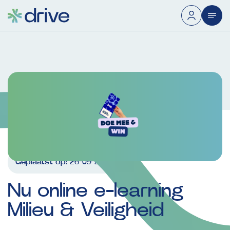
Geplaatst op:
26-09-2025
Nu
online
e-learning
Milieu
&
Veiligheid