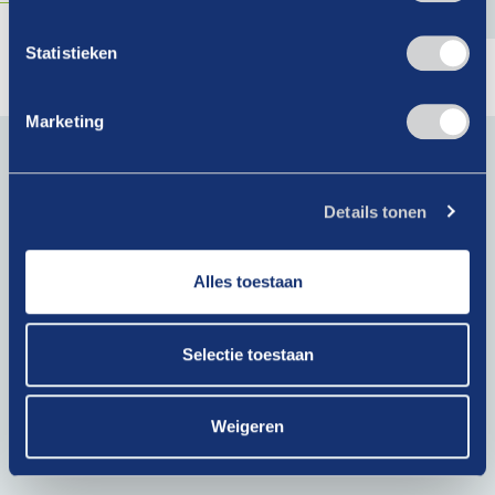
Statistieken
Marketing
Blijf op de hoogte van actueel branchenieuws. Schrijf je
in voor onze nieuwsbrief!
E-
Details tonen
mailadres
(Vereist)
Alles toestaan
Krijg als lid toegang tot exclusieve artikelen!
Selectie toestaan
Bij het klikken op ‘Verzenden’ ga je akkoord met ons
privacybeleid
.
Weigeren