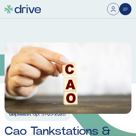
Geplaatst op:
31-03-2025
Cao
Tankstations
&