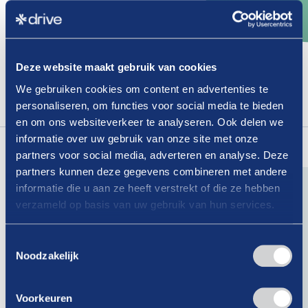
Wasbedrijven
loopt
af
per
1
april
2025
Deze website maakt gebruik van cookies
Dit is een afgeschermd artikel, enkel toegankelijk
We gebruiken cookies om content en advertenties te
voor leden.
personaliseren, om functies voor social media te bieden
Login
om dit artikel te lezen.
en om ons websiteverkeer te analyseren. Ook delen we
Lees
ook
eens
informatie over uw gebruik van onze site met onze
partners voor social media, adverteren en analyse. Deze
partners kunnen deze gegevens combineren met andere
informatie die u aan ze heeft verstrekt of die ze hebben
verzameld op basis van uw gebruik van hun services.
07-08-2026
Is er binnen jouw organisatie nog
Toestemmingsselectie
Noodzakelijk
geen vertrouwenspersoon?
Lees verder
Voorkeuren