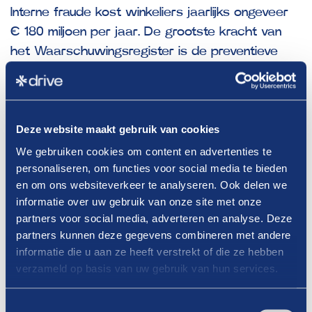
Interne fraude kost winkeliers jaarlijks ongeveer
€ 180 miljoen per jaar. De grootste kracht van
het Waarschuwingsregister is de preventieve
werking ervan. Bedrijven die meedoen tonen aan
hun fraudebeleid op orde te hebben en bij deze
bedrijven wordt daarom minder snel gefraudeerd.
Deze website maakt gebruik van cookies
FAD Waarschuwingsregister is
We gebruiken cookies om content en advertenties te
vernieuwd, maak er gebruik van
personaliseren, om functies voor social media te bieden
en om ons websiteverkeer te analyseren. Ook delen we
informatie over uw gebruik van onze site met onze
Het Waarschuwingregister van FAD is overgezet
partners voor social media, adverteren en analyse. Deze
naar een nieuwe, eigentijdse omgeving. In het
partners kunnen deze gegevens combineren met andere
gemak en het doel verandert helemaal niets,
informatie die u aan ze heeft verstrekt of die ze hebben
alleen is het systeemtechnisch klaar voor de
verzameld op basis van uw gebruik van hun services.
toekomst!
Toestemmingsselectie