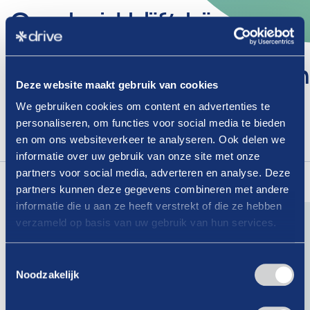
Overheid
blijft
bij
vastgestelde
jaartallen
tabaksverkoopverboden
Deze website maakt gebruik van cookies
We gebruiken cookies om content en advertenties te
Dit is een afgeschermd artikel, enkel toegankelijk
personaliseren, om functies voor social media te bieden
voor leden.
en om ons websiteverkeer te analyseren. Ook delen we
Login
om dit artikel te lezen.
informatie over uw gebruik van onze site met onze
Lees
ook
eens
partners voor social media, adverteren en analyse. Deze
partners kunnen deze gegevens combineren met andere
informatie die u aan ze heeft verstrekt of die ze hebben
verzameld op basis van uw gebruik van hun services.
07-08-2026
Toestemmingsselectie
Is er binnen jouw organisatie nog
Noodzakelijk
geen vertrouwenspersoon?