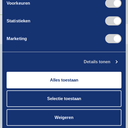
Voorkeuren
Lees verder
Statistieken
Marketing
Blijf op de hoogte van actueel branchenieuws. Schrijf je
in voor onze nieuwsbrief!
Details tonen
E-
mailadres
Alles toestaan
(Vereist)
Krijg als lid toegang tot exclusieve artikelen!
Selectie toestaan
Bij het klikken op ‘Verzenden’ ga je akkoord met ons
privacybeleid
.
Weigeren