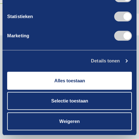
Statistieken
Marketing
Blijf op de hoogte van actueel branchenieuws. Schrijf je
in voor onze nieuwsbrief!
Details tonen
E-
mailadres
(Vereist)
Alles toestaan
Krijg als lid toegang tot exclusieve artikelen!
Selectie toestaan
Bij het klikken op ‘Verzenden’ ga je akkoord met ons
privacybeleid
.
Weigeren