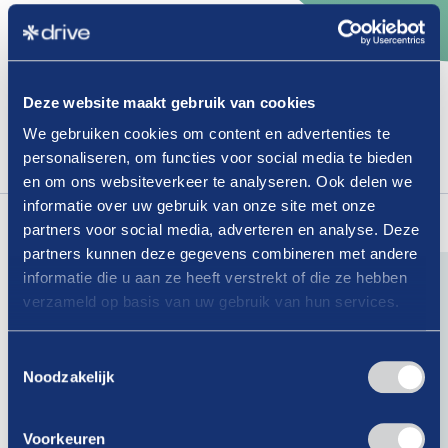
Ledenvoordeel:
Pinnen
De scherpe pindeals voor leden besparen je al
Deze website maakt gebruik van cookies
gauw honderden euro’s.
We gebruiken cookies om content en advertenties te
personaliseren, om functies voor social media te bieden
Bekijk het voordeel
en om ons websiteverkeer te analyseren. Ook delen we
Lees
ook
eens
informatie over uw gebruik van onze site met onze
partners voor social media, adverteren en analyse. Deze
partners kunnen deze gegevens combineren met andere
informatie die u aan ze heeft verstrekt of die ze hebben
verzameld op basis van uw gebruik van hun services.
07-08-2026
Is er binnen jouw organisatie nog
Toestemmingsselectie
Noodzakelijk
geen vertrouwenspersoon?
Lees verder
Voorkeuren