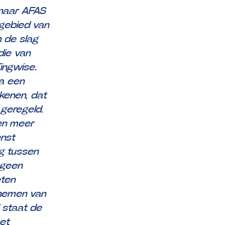
 naar AFAS
 gebied van
n de slag
die van
ingwise.
ra een
kenen, dat
 geregeld.
ken meer
enst
g tussen
 geen
eten
nnemen van
 staat de
het