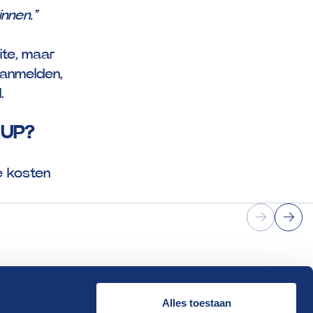
innen.”
ite, maar
aanmelden,
.
 UP?
e kosten
Alles toestaan