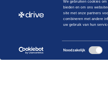
We gebruiken cookies om c
07-08-2026
bieden en om ons websitev
Is er binnen jouw organisatie
site met onze partners vo
nog geen vertrouwenspersoo
combineren met andere inf
uw gebruik van hun servic
Lees verder
Toestemmingsselectie
Blijf op de hoogte van actueel branch
Noodzakelijk
Schrijf je in voor onze nieuwsbrief!
E-
mailadres
(Vereist)
Krijg als lid toegang tot exclusieve artikelen!
Bij het klikken op ‘Verzenden’ ga je akkoord met ons
privacybeleid
.