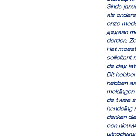
Sinds janu
als onders
onze medew
gegaan me
derden. Z
Het moest 
sollicitan
de dag lat
Dit hebben
hebben aan
meldingen
de twee s
handeling
denken di
een nieuwe
uitnodigin