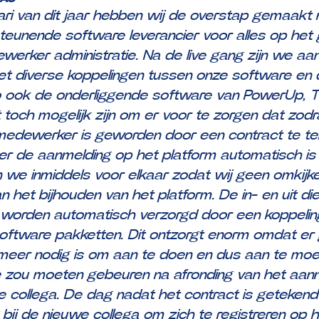
ari van dit jaar hebben wij de overstap gemaakt
teunende software leverancier voor alles op het
erker administratie. Na de live gang zijn we aa
t diverse koppelingen tussen onze software en 
o ook de onderliggende software van PowerUp, T
toch mogelijk zijn om er voor te zorgen dat zod
t medewerker is geworden door een contract te te
er de aanmelding op het platform automatisch is
 we inmiddels voor elkaar zodat wij geen omkij
 het bijhouden van het platform. De in- en uit di
 worden automatisch verzorgd door een koppelin
oftware pakketten. Dit ontzorgt enorm omdat er
 meer nodig is om aan te doen en dus aan te mo
e zou moeten gebeuren na afronding van het aa
 collega. De dag nadat het contract is getekend
g bij de nieuwe collega om zich te registreren op 