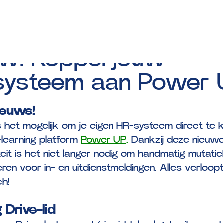
op:
01-05-2025
w:
Koppel
jouw
systeem
aan
Power
ieuws!
s het mogelijk om je eigen HR-systeem direct te 
learning platform
Power UP
.
Dankzij deze nieuw
iteit is het niet langer nodig om handmatig mutat
eren voor in- en uitdienstmeldingen. Alles verloo
ch!
 Drive-lid