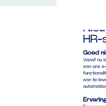
Geplaatst 
Nieu
HR-
Goed n
Vanaf nu i
aan ons e-
functional
aan te lev
automatis
Ervaring