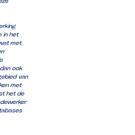
eze
erking
 in het
 wat met
en
s
s dan ook
 gebied van
aken met
st het de
edewerker
atabases