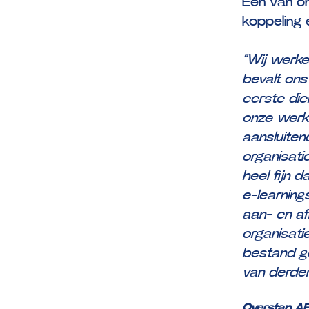
Een van on
koppeling e
“Wij werk
bevalt ons
eerste die
onze werk
aansluiten
organisati
heel fijn 
e-learnin
aan- en a
organisat
bestand g
van derden 
Overstap A