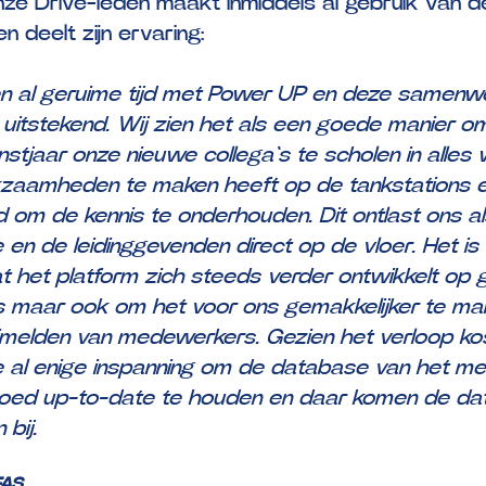
ze Drive-leden maakt inmiddels al gebruik van d
n deelt zijn ervaring:
en al geruime tijd met Power UP en deze samenw
 uitstekend. Wij zien het als een goede manier om
nstjaar onze nieuwe collega`s te scholen in alles
zaamheden te maken heeft op de tankstations 
d om de kennis te onderhouden. Dit ontlast ons al
e en de leidinggevenden direct op de vloer. Het i
dat het platform zich steeds verder ontwikkelt op
gs maar ook om het voor ons gemakkelijker te m
fmelden van medewerkers. Gezien het verloop ko
ie al enige inspanning om de database van het m
oed up-to-date te houden en daar komen de d
bij.
FAS