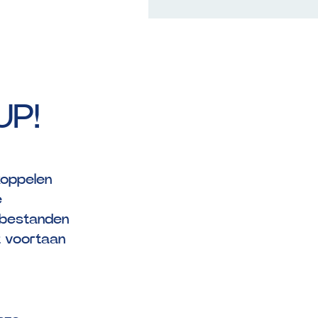
UP!
koppelen
e
iebestanden
pt voortaan