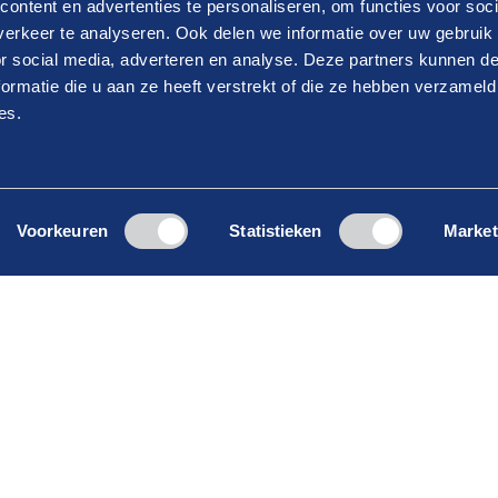
ontent en advertenties te personaliseren, om functies voor soci
07-08-2026
erkeer te analyseren. Ook delen we informatie over uw gebruik
Drive Connect Special ‘Van liters
or social media, adverteren en analyse. Deze partners kunnen 
n?
naar kWh’
ormatie die u aan ze heeft verstrekt of die ze hebben verzameld
es.
Lees verder
enieuws.
Ga snel naar
Voorkeuren
Statistieken
Market
Dit is onze Drive
Thema’s
Nieuws
Verhalen
Contact