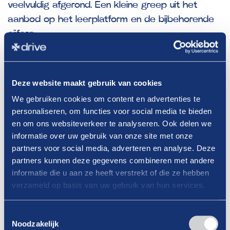
veelvuldig afgerond. Een kleine greep uit het
aanbod op het leerplatform en de bijbehorende
cijfers:
Tabaksverkoop, de wet en regelgeving
:
afgerond door
3234
deelnemers.
Deze website maakt gebruik van cookies
Veilig werken met LPG
: succesvol afgerond
We gebruiken cookies om content en advertenties te
door
2668
deelnemers.
personaliseren, om functies voor social media te bieden
Voedselveiligheid
: gevolgd door
1834
en om ons websiteverkeer te analyseren. Ook delen we
deelnemers.
informatie over uw gebruik van onze site met onze
partners voor social media, adverteren en analyse. Deze
Overvalpreventie
: afgerond door
1289
partners kunnen deze gegevens combineren met andere
deelnemers.
informatie die u aan ze heeft verstrekt of die ze hebben
BHV (Bedrijfshulpverlening)
: afgerond door
verzameld op basis van uw gebruik van hun services.
1471
deelnemers.
Toestemmingsselectie
Noodzakelijk
Met het oog op 2025 wil Power Up blijven