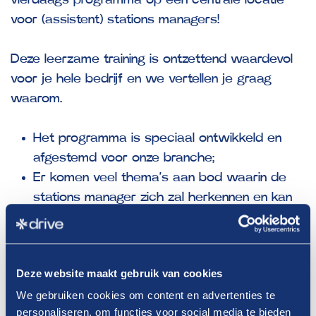
voor (assistent) stations managers!
Deze leerzame training is ontzettend waardevol
voor je hele bedrijf en we vertellen je graag
waarom.
Het programma is speciaal ontwikkeld en
afgestemd voor onze branche;
Er komen veel thema’s aan bod waarin de
stations manager zich zal herkennen en kan
ontwikkelen van leidinggevende tot een leider;
Naast de manager heeft het hele bedrijf veel
profijt van de training. Wat te denken van
Deze website maakt gebruik van cookies
meer gemotiveerde collega’s, een positieve
We gebruiken cookies om content en advertenties te
werkomgeving en daardoor minder
personaliseren, om functies voor social media te bieden
ziekteverzuim?