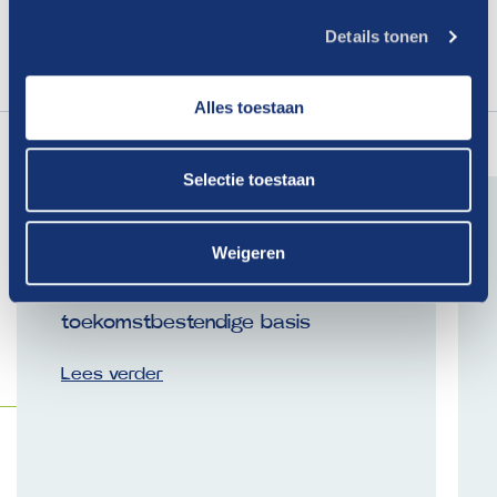
naar
opleidingen@drivenederland.nl
Details tonen
Folder klassikale training 'succesvol leidinggeven'
Alles toestaan
Lees
ook
eens
Selectie toestaan
Weigeren
30-07-2026
AI en regelgeving: zo leg je een
toekomstbestendige basis
Lees verder