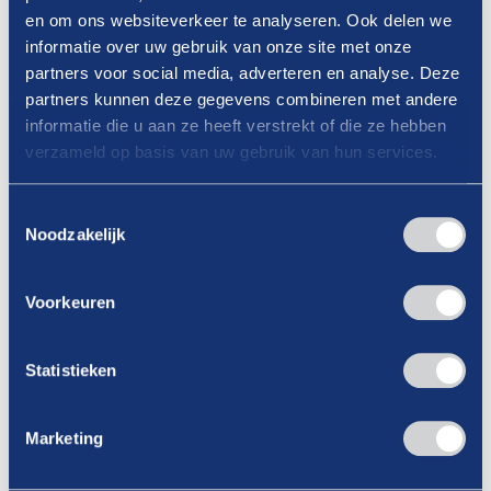
en om ons websiteverkeer te analyseren. Ook delen we
Tussen de trainingsdagen door houden de
informatie over uw gebruik van onze site met onze
cursisten onderling contact met elkaar
partners voor social media, adverteren en analyse. Deze
middels online intervisies zodat ze van elkaar
partners kunnen deze gegevens combineren met andere
kunnen leren;
informatie die u aan ze heeft verstrekt of die ze hebben
verzameld op basis van uw gebruik van hun services.
De training wordt georganiseerd voor een
kleine groep, dus er is voldoende tijd en
Toestemmingsselectie
ruimte voor individuele aandacht;
Noodzakelijk
En er zijn nog veel meer voordelen! Nieuwsgierig
Voorkeuren
naar de rest van deze training? Lees de
bijgevoegde folder.
Statistieken
Ben je na het lezen van deze informatie
Marketing
enthousiast en wil je jouw stations manager(s)
aanmelden voor deze training? Stuur dan een mail