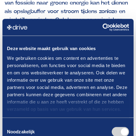
van fossiele naar groene energie kan het dienen
als opslagbuffer voor stroom tijdens zonloze en
windstille periodes. Ook kunnen er emissieloze
voertuigen en
treinen
op rijden en kunnen er
zelfs
huizen
mee verwarmd worden. Nu verbruikt
de wereld ruim
90 ton
per jaar. Vanwege
Deze website maakt gebruik van cookies
klimaatmaatregelen voorspellen experts dat de
We gebruiken cookies om content en advertenties te
vraag naar waterstof tot 2050 zal
personaliseren, om functies voor social media te bieden
vervijfvoudigen.
en om ons websiteverkeer te analyseren. Ook delen we
informatie over uw gebruik van onze site met onze
Kijk hier naar een video over alle
partners voor social media, adverteren en analyse. Deze
partners kunnen deze gegevens combineren met andere
vormen van waterstof
:
informatie die u aan ze heeft verstrekt of die ze hebben
verzameld op basis van uw gebruik van hun services.
Drive is klaar voor de transitie en zal iedereen
die daarom vraagt graag bijstaan in dit proces.
Toestemmingsselectie
Vraag daarom zeker ook de Drive Toekomstscan
Noodzakelijk