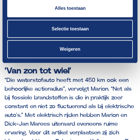
ontdekken hoe het is om daarop te rijden – en
Alles toestaan
om die energiedrager te promoten – hebben we
zelf een waterstofauto: een Toyota Mirai. Door de
uitstekende dekking in Duitsland van
Selectie toestaan
waterstoftankpunten zijn we daarmee laatst
probleemloos op en neer naar Zwitserland
Weigeren
gereden.”
‘Van zon tot wiel’
“Die waterstofauto heeft met 450 km ook een
behoorlijke actieradius”, vervolgt Marion. “Net als
bij fossiele brandstoffen is die in praktijk zeer
constant en niet zo fluctuerend als bij elektrische
auto’s.” Met elektrisch rijden hebben Marion en
Dick-Jan Marees uiteraard eveneens ruime
ervaring. Voor dit artikel verplaatsen zij zich