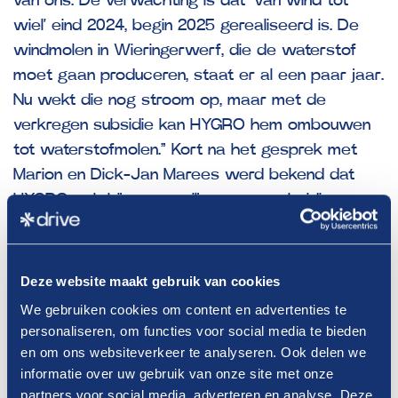
van ons. De verwachting is dat ‘Van wind tot
wiel’ eind 2024, begin 2025 gerealiseerd is. De
windmolen in Wieringerwerf, die de waterstof
moet gaan produceren, staat er al een paar jaar.
Nu wekt die nog stroom op, maar met de
verkregen subsidie kan HYGRO hem ombouwen
tot waterstofmolen.” Kort na het gesprek met
Marion en Dick-Jan Marees werd bekend dat
HYGRO ook bijna een miljoen euro subsidie voor
het project ontvangt van de Regio Deal Maritiem
Cluster Kop van Noord-Holland.
Deze website maakt gebruik van cookies
Bloemenveiling
We gebruiken cookies om content en advertenties te
Buiten ‘Van wind tot wiel’ heeft AVIA Marees ook
personaliseren, om functies voor social media te bieden
nog andere plannen met waterstof. Dick-Jan:
en om ons websiteverkeer te analyseren. Ook delen we
informatie over uw gebruik van onze site met onze
“Vorige maand openden we in Aalsmeer ons
partners voor social media, adverteren en analyse. Deze