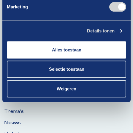
E-
Marketing
mailadres
(Vereist)
Details tonen
Krijg als lid toegang tot exclusieve artikelen!
Bij het klikken op ‘Verzenden’ ga je akkoord met ons
Alles toestaan
privacybeleid
.
Selectie toestaan
Ga snel naar
Weigeren
Dit is onze Drive
Thema’s
Nieuws