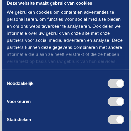
Deze website maakt gebruik van cookies
We gebruiken cookies om content en advertenties te
personaliseren, om functies voor social media te bieden
en om ons websiteverkeer te analyseren. Ook delen we
informatie over uw gebruik van onze site met onze
partners voor social media, adverteren en analyse. Deze
partners kunnen deze gegevens combineren met andere
informatie die u aan ze heeft verstrekt of die ze hebben
verzameld op basis van uw gebruik van hun services.
09-10-2025
De Week van de Veiligheid: zijn jouw
Toestemmingsselectie
medewerkers voorbereid op agressie?
Noodzakelijk
Lees verder
Voorkeuren
Blijf op de hoogte van actueel branchenieuws. Schrijf je
Statistieken
in voor onze nieuwsbrief!