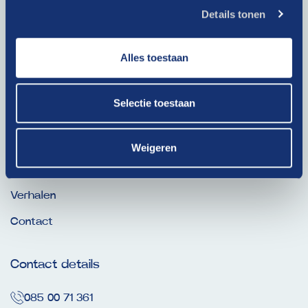
privacybeleid
.
Details tonen
Alles toestaan
Ga snel naar
Selectie toestaan
Dit is onze Drive
Thema’s
Weigeren
Nieuws
Verhalen
Contact
Contact details
085 00 71 361