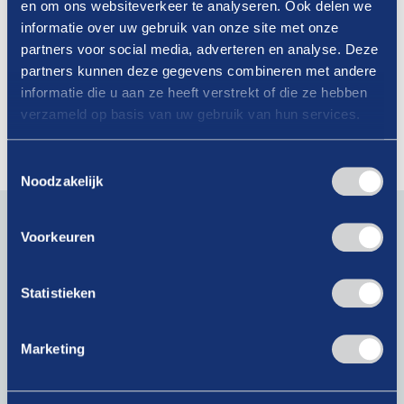
en om ons websiteverkeer te analyseren. Ook delen we
informatie over uw gebruik van onze site met onze
19-09-2025
partners voor social media, adverteren en analyse. Deze
Vendingmachines op je tankstation: wel
partners kunnen deze gegevens combineren met andere
informatie die u aan ze heeft verstrekt of die ze hebben
verzekerd?
verzameld op basis van uw gebruik van hun services.
Lees verder
Toestemmingsselectie
Noodzakelijk
Blijf op de hoogte van actueel branchenieuws. Schrijf je
in voor onze nieuwsbrief!
Voorkeuren
E-
mailadres
Statistieken
(Vereist)
Marketing
Krijg als lid toegang tot exclusieve artikelen!
Bij het klikken op ‘Verzenden’ ga je akkoord met ons