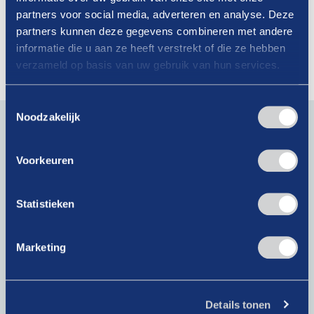
20-02-2026
partners voor social media, adverteren en analyse. Deze
Binnenkort SWIM-regeling 2026 open!
partners kunnen deze gegevens combineren met andere
informatie die u aan ze heeft verstrekt of die ze hebben
Lees verder
verzameld op basis van uw gebruik van hun services.
Toestemmingsselectie
Blijf op de hoogte van actueel branchenieuws. Schrijf je
Noodzakelijk
in voor onze nieuwsbrief!
E-
Voorkeuren
mailadres
(Vereist)
Statistieken
Krijg als lid toegang tot exclusieve artikelen!
Marketing
Bij het klikken op ‘Verzenden’ ga je akkoord met ons
privacybeleid
.
Details tonen