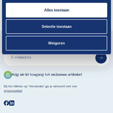
Na Stavanger, nu Genève
Alles toestaan
Lees verder
Selectie toestaan
Blijf op de hoogte van actueel branchenieuws. Schrijf je
in voor onze nieuwsbrief!
Weigeren
E-
mailadres
(Vereist)
Krijg als lid toegang tot exclusieve artikelen!
Bij het klikken op ‘Verzenden’ ga je akkoord met ons
privacybeleid
.