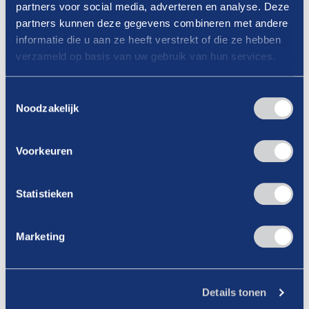
partners voor social media, adverteren en analyse. Deze
Lees verder
partners kunnen deze gegevens combineren met andere
informatie die u aan ze heeft verstrekt of die ze hebben
verzameld op basis van uw gebruik van hun services.
Toestemmingsselectie
Noodzakelijk
Voorkeuren
Statistieken
Marketing
Details tonen
16-01-2026