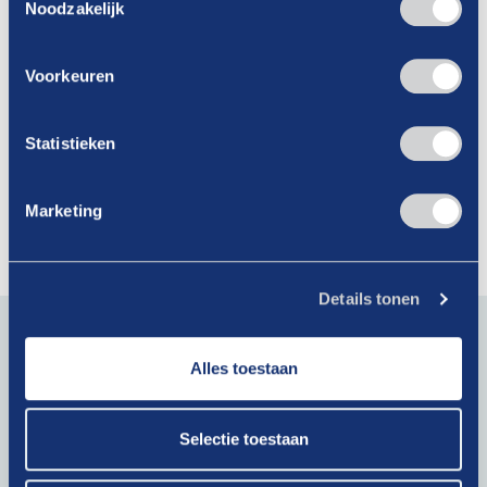
Noodzakelijk
Voorkeuren
02-04-2026
Statistieken
Een inspirerende studiereis naar
Genève en Lausanne
Marketing
Lees verder
Details tonen
Blijf op de hoogte van actueel branchenieuws. Schrijf je
in voor onze nieuwsbrief!
Alles toestaan
E-
mailadres
Selectie toestaan
(Vereist)
Krijg als lid toegang tot exclusieve artikelen!