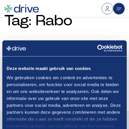
Tag:
Rabo
03-07-2026
Deze website maakt gebruik van cookies
Krijg “energie” van het Rabobank
We gebruiken cookies om content en advertenties te
Mobility Arrangement!
personaliseren, om functies voor social media te bieden
en om ons websiteverkeer te analyseren. Ook delen we
Lees verder
informatie over uw gebruik van onze site met onze
partners voor social media, adverteren en analyse. Deze
partners kunnen deze gegevens combineren met andere
Blijf op de hoogte van actueel branchenieuws. Schrijf je
informatie die u aan ze heeft verstrekt of die ze hebben
in voor onze nieuwsbrief!
verzameld op basis van uw gebruik van hun services.