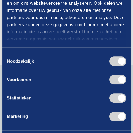
en om ons websiteverkeer te analyseren. Ook delen we
27-06-2025
informatie over uw gebruik van onze site met onze
Geen meerprijs meer voor plastic
partners voor social media, adverteren en analyse. Deze
partners kunnen deze gegevens combineren met andere
bekers en bakjes voor onderweg vanaf
informatie die u aan ze heeft verstrekt of die ze hebben
2026
verzameld op basis van uw gebruik van hun services.
Lees verder
Toestemmingsselectie
Noodzakelijk
Blijf op de hoogte van actueel branchenieuws. Schrijf je
in voor onze nieuwsbrief!
Voorkeuren
E-
mailadres
Statistieken
(Vereist)
Marketing
Krijg als lid toegang tot exclusieve artikelen!
Bij het klikken op ‘Verzenden’ ga je akkoord met ons