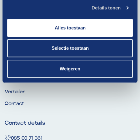
privacybeleid
.
Details tonen
Alles toestaan
Ga snel naar
Selectie toestaan
Dit is onze Drive
Thema’s
Weigeren
Nieuws
Verhalen
Contact
Contact details
085 00 71 361