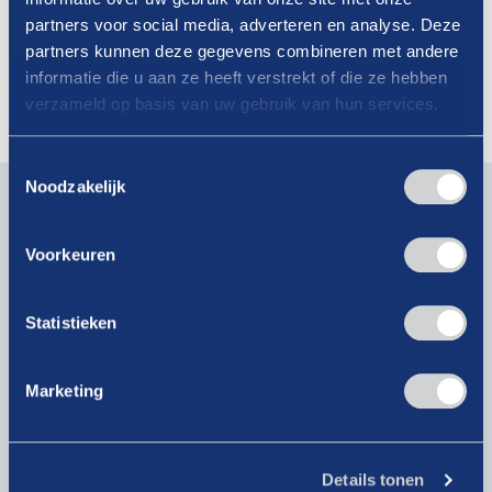
Belangrijk: digitale weerbaarheid al op
partners voor social media, adverteren en analyse. Deze
orde?
partners kunnen deze gegevens combineren met andere
informatie die u aan ze heeft verstrekt of die ze hebben
Lees verder
verzameld op basis van uw gebruik van hun services.
Toestemmingsselectie
Blijf op de hoogte van actueel branchenieuws. Schrijf je
Noodzakelijk
in voor onze nieuwsbrief!
Voorkeuren
E-
mailadres
(Vereist)
Statistieken
Krijg als lid toegang tot exclusieve artikelen!
Marketing
Bij het klikken op ‘Verzenden’ ga je akkoord met ons
privacybeleid
.
Details tonen