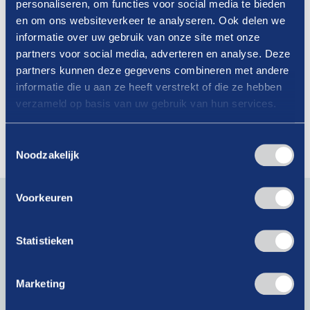
personaliseren, om functies voor social media te bieden
en om ons websiteverkeer te analyseren. Ook delen we
informatie over uw gebruik van onze site met onze
partners voor social media, adverteren en analyse. Deze
22-05-2026
partners kunnen deze gegevens combineren met andere
Voorkom boetes! Registratie verplicht
informatie die u aan ze heeft verstrekt of die ze hebben
via ‘MijnNVWA-omgeving’
verzameld op basis van uw gebruik van hun services.
Lees verder
Toestemmingsselectie
Noodzakelijk
Blijf op de hoogte van actueel branchenieuws. Schrijf je
Voorkeuren
in voor onze nieuwsbrief!
E-
Statistieken
mailadres
(Vereist)
Marketing
Krijg als lid toegang tot exclusieve artikelen!