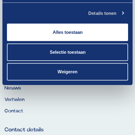
Bij het klikken op ‘Verzenden’ ga je akkoord met ons
Details tonen
privacybeleid
.
Alles toestaan
Ga snel naar
Selectie toestaan
Dit is onze Drive
Weigeren
Thema’s
Nieuws
Verhalen
Contact
Contact details