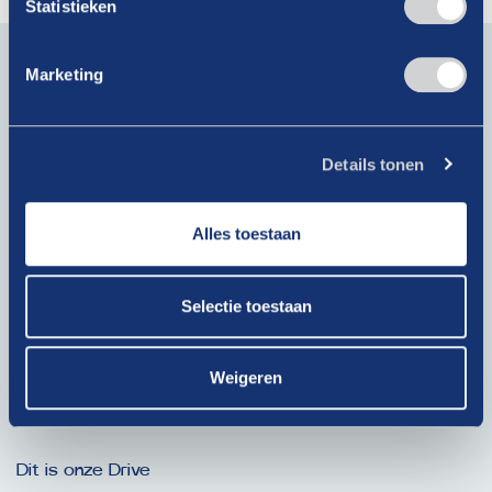
Statistieken
Blijf op de hoogte van actueel branchenieuws. Schrijf je
in voor onze nieuwsbrief!
Marketing
E-
mailadres
Details tonen
(Vereist)
Krijg als lid toegang tot exclusieve artikelen!
Alles toestaan
Bij het klikken op ‘Verzenden’ ga je akkoord met ons
privacybeleid
.
Selectie toestaan
Weigeren
Ga snel naar
Dit is onze Drive