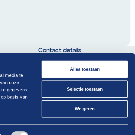
Contact details
085 00 71 361
Alles toestaan
al media te
info@drivenederland.nl
 van onze
Selectie toestaan
deze gegevens
 op basis van
Weigeren