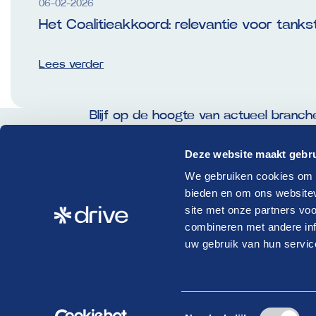
06-02-2026
Het Coalitieakkoord: relevantie voor tank
Lees verder
Blijf op de hoogte van actueel branch
Schrijf je in voor onze nieuwsbrief!
Deze website maakt gebru
E-
We gebruiken cookies om c
mailadres
bieden en om ons websitev
(Vereist)
site met onze partners vo
combineren met andere inf
Krijg als lid toegang tot exclusieve artikelen!
uw gebruik van hun servic
Bij het klikken op ‘Verzenden’ ga je akkoord met ons
privacybeleid
.
Toestemmingsselectie