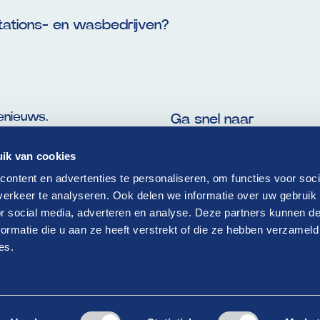
stations- en wasbedrijven?
enieuws.
Ga snel naar
Dit is onze Drive
ik van cookies
ontent en advertenties te personaliseren, om functies voor soci
Thema’s
erkeer te analyseren. Ook delen we informatie over uw gebruik
Nieuws
or social media, adverteren en analyse. Deze partners kunnen 
ormatie die u aan ze heeft verstrekt of die ze hebben verzameld
Verhalen
es.
Contact