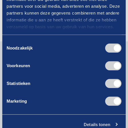
23-01-2026
partners voor social media, adverteren en analyse. Deze
Circle K: Kindness Week
partners kunnen deze gegevens combineren met andere
informatie die u aan ze heeft verstrekt of die ze hebben
Lees verder
verzameld op basis van uw gebruik van hun services.
Toestemmingsselectie
Blijf op de hoogte van actueel branchenieuws. Schrijf je
Noodzakelijk
in voor onze nieuwsbrief!
Voorkeuren
E-
mailadres
(Vereist)
Statistieken
Krijg als lid toegang tot exclusieve artikelen!
Marketing
Bij het klikken op ‘Verzenden’ ga je akkoord met ons
privacybeleid
.
Details tonen