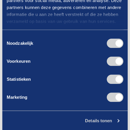
partners voor social media, adverteren en analyse. Deze
aspecten van verzuim
partners kunnen deze gegevens combineren met andere
Onze eigen Drive-collega
Steven Stroet
gaat
informatie die u aan ze heeft verstrekt of die ze hebben
tijdens zijn workshop in op de juridische aspecten
verzameld op basis van uw gebruik van hun services.
rondom verzuim met heldere uitleg en direct
toepasbare handvatten. Want hoe werkt het als
Toestemmingsselectie
een werknemer zich herhaaldelijk ziekmeldt, zich
Noodzakelijk
niet houdt aan het verzuimprotocol en aan welke
regels moet je voldoen met betrekking tot de
Voorkeuren
Wet Verbetering Poortwachter?
Statistieken
Workshop met André Braakman in gesprek
met Myra Kleine (GP Groot) en Debbie
Marketing
Offermans (De Pooter Olie)
In een workshop gaat
André Braakman
van het
Drive-secretariaat op het podium in gesprek
Details tonen
met
Myra Kleine
van GP Groot en met
Debbie