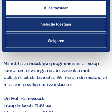
Offermans
van De Pooter Olie. Hoe gaan ze om
met ziekmeldingen, frequent verzuim en welke
Alles toestaan
maatregelen nemen zij om verzuim tegen te
gaan? Op een laagdrempelige manier delen zij
Selectie toestaan
hun ervaringen. Deze workshop geeft jou de kans
om de ervaringen van andere bedrijven in de
Weigeren
branche te horen en door het interactieve
element kun jij ook meepraten vanuit de zaal.
Naast het inhoudelijke programma is er volop
ruimte om ervaringen uit te wisselen met
collega’s uit de branche. We sluiten de middag af
met een
gezellige netwerkborrel.
De Hof, Renswoude
Inloop & lunch: 11.30 uur