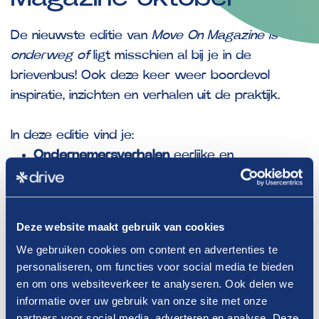
De nieuwste editie van
Move On Magazine is
onderweg of
ligt misschien al bij je in de
brievenbus! Ook deze keer weer boordevol
inspiratie, inzichten en verhalen uit de praktijk.
In deze editie vind je:
Ondernemersverhalen
eerlijke en
inspirerende verhalen van mensen uit het veld
over oa kansen aan de grens, nieuwe energie
en het tankstation van de toekomst
Deze website maakt gebruik van cookies
Vaste rubrieken
als de Drive van… met Frank
We gebruiken cookies om content en advertenties te
Koppes, de Family Business van Fokko en
personaliseren, om functies voor social media te bieden
Antoine Meijer en in Van de bakery het Effe
en om ons websiteverkeer te analyseren. Ook delen we
Lekker shopconcept
informatie over uw gebruik van onze site met onze
Columns
van onze vaste auteurs, met hun
partners voor social media, adverteren en analyse. Deze