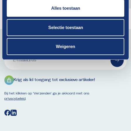
Alles toestaan
Selectie toestaan
Blijf op de hoogte van actueel branchenieuws. Schrijf je
in voor onze nieuwsbrief!
Weigeren
E-
mailadres
(Vereist)
Krijg als lid toegang tot exclusieve artikelen!
Bij het klikken op ‘Verzenden’ ga je akkoord met ons
privacybeleid
.