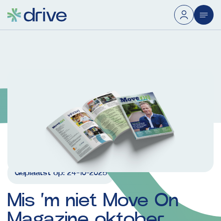
Geplaatst op:
24-10-2025
Mis
‘m
niet
Move
On
Magazine
oktober