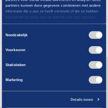
scherpe blik op actuele thema’s zoals, de
partners kunnen deze gegevens combineren met andere
informatie die u aan ze heeft verstrekt of die ze hebben
ketenregeling en de veiling van concessies.
verzameld op basis van uw gebruik van hun services.
Veel leesplezier! Nog geen abonnee?
Toestemmingsselectie
Noodzakelijk
Abonneer hier
Lees
ook
eens
Voorkeuren
Statistieken
07-08-2026
Marketing
Is er binnen jouw organisatie nog
geen vertrouwenspersoon?
Details tonen
Lees verder