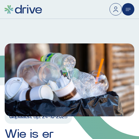
Geplaatst op:
24-10-2025
Wie
is
er