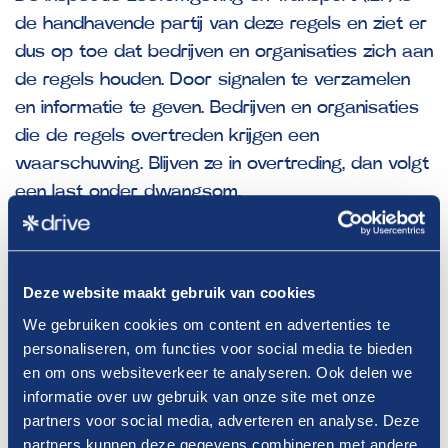
de handhavende partij van deze regels en ziet er
dus op toe dat bedrijven en organisaties zich aan
de regels houden. Door signalen te verzamelen
en informatie te geven. Bedrijven en organisaties
die de regels overtreden krijgen een
waarschuwing. Blijven ze in overtreding, dan volgt
een last onder dwangsom.
Toelichting
Tot en met eind 2025 is de handhaving voor een
Deze website maakt gebruik van cookies
deel van de regelgeving aangepast. Toelichting
We gebruiken cookies om content en advertenties te
hierover vind je in de
Kamerbrief.
De ILT zal bij
personaliseren, om functies voor social media te bieden
consumptie onderweg tijdelijk niet handhaven op
en om ons websiteverkeer te analyseren. Ook delen we
de verplichte meerprijs voor wegwerpbekers en
informatie over uw gebruik van onze site met onze
-bakjes die plastic bevatten. Het aanbieden van
partners voor social media, adverteren en analyse. Deze
partners kunnen deze gegevens combineren met andere
een herbruikbaar alternatief of accepteren dat