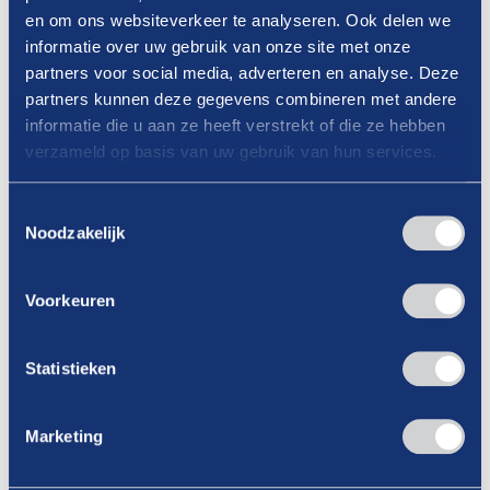
en om ons websiteverkeer te analyseren. Ook delen we
uit te breiden. Varianten en toetredingseisen zien
informatie over uw gebruik van onze site met onze
er straks als volgt uit:
partners voor social media, adverteren en analyse. Deze
partners kunnen deze gegevens combineren met andere
80/90/100. Toegankelijk voor
informatie die u aan ze heeft verstrekt of die ze hebben
werknemers vanaf 60 jaar die minimaal
verzameld op basis van uw gebruik van hun services.
28,5 uur per week werken.
70/85/100. Toegankelijk voor
Toestemmingsselectie
Noodzakelijk
werknemers vanaf 3 jaar voor AOW-
leeftijd (op dit moment 64 jaar) die
Voorkeuren
minimaal 38 uur per week werken.
60/80/100. Toegankelijk voor
werknemers vanaf 3 jaar voor AOW-
Statistieken
leeftijd (op dit moment 64 jaar) die
minimaal 38 uur per week werken.
Marketing