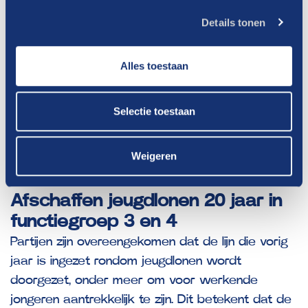
Aanvullende voorwaarde voor variant 2 en 3 is
Details tonen
dat werknemer voorafgaand aan deelname van
de regeling minimaal 3 jaar in dienst is geweest
bij dezelfde werkgever. Voor werknemers van 60
Alles toestaan
jaar of ouder is deelname aan variant 2 en 3 op
basis van dubbele vrijwilligheid ook mogelijk.
Selectie toestaan
Daarnaast nemen we in het “reglement
generatiepact” een algemene hardheidsclausule
Weigeren
op die uitzonderingen mogelijk maakt.
Afschaffen jeugdlonen 20 jaar in
functiegroep 3 en 4
Partijen zijn overeengekomen dat de lijn die vorig
jaar is ingezet rondom jeugdlonen wordt
doorgezet, onder meer om voor werkende
jongeren aantrekkelijk te zijn. Dit betekent dat de