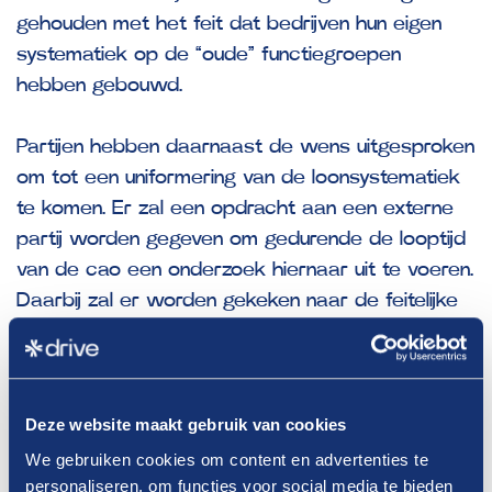
gehouden met het feit dat bedrijven hun eigen
systematiek op de “oude” functiegroepen
hebben gebouwd.
Partijen hebben daarnaast de wens uitgesproken
om tot een uniformering van de loonsystematiek
te komen. Er zal een opdracht aan een externe
partij worden gegeven om gedurende de looptijd
van de cao een onderzoek hiernaar uit te voeren.
Daarbij zal er worden gekeken naar de feitelijke
verloning (incl. eigen loonsystemen), vergelijkbare
branches en inbreng van werkgevers- en
werknemerspartijen.
Deze website maakt gebruik van cookies
Generatiepact
We gebruiken cookies om content en advertenties te
personaliseren, om functies voor social media te bieden
Er zijn afspraken gemaakt om het generatiepact