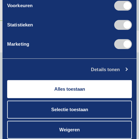
Voorkeuren
Lees verder
Statistieken
Marketing
Blijf op de hoogte van actueel branchenieuws. Schrijf je
in voor onze nieuwsbrief!
Details tonen
E-
mailadres
Alles toestaan
(Vereist)
Krijg als lid toegang tot exclusieve artikelen!
Selectie toestaan
Bij het klikken op ‘Verzenden’ ga je akkoord met ons
privacybeleid
.
Weigeren