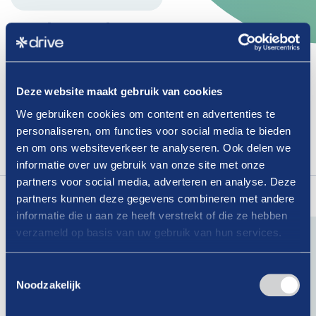
Meld
je
locatie(s)
en
de
faciliteiten
op
het
station
aan
bij
Drive
Deze website maakt gebruik van cookies
We gebruiken cookies om content en advertenties te
Dit is een afgeschermd artikel, enkel toegankelijk
personaliseren, om functies voor social media te bieden
voor leden.
en om ons websiteverkeer te analyseren. Ook delen we
informatie over uw gebruik van onze site met onze
Login
om dit artikel te lezen.
Lees
ook
eens
partners voor social media, adverteren en analyse. Deze
partners kunnen deze gegevens combineren met andere
informatie die u aan ze heeft verstrekt of die ze hebben
verzameld op basis van uw gebruik van hun services.
07-08-2026
Toestemmingsselectie
Noodzakelijk
Is er binnen jouw organisatie nog
geen vertrouwenspersoon?