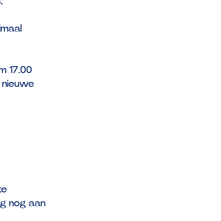
,
imaal
m 17.00
n nieuwe
te
ag nog aan