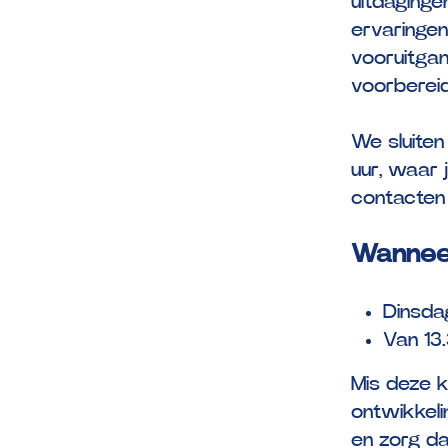
uitdaginge
ervaringen
vooruitga
voorbereid
We sluite
uur, waar 
contacten 
Wannee
Dinsda
Van 13.
Mis deze k
ontwikkeli
en zorg dat