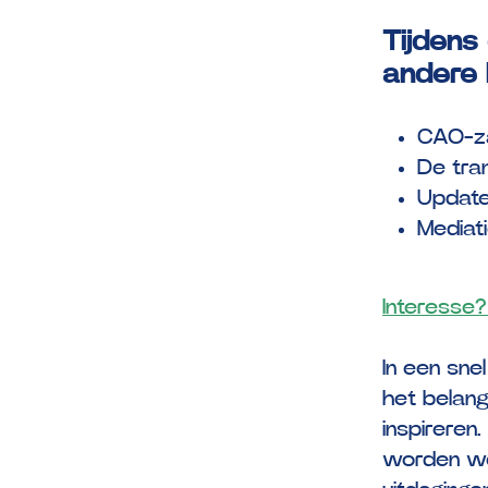
Tijdens
andere 
CAO-za
De tra
Update
Mediati
Interesse? 
In een sne
het belang
inspireren
worden we