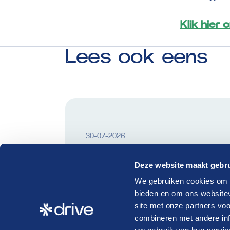
Klik hier
Lees
ook
eens
30-07-2026
AI en regelgeving: zo leg je ee
Deze website maakt gebru
toekomstbestendige basis
We gebruiken cookies om c
bieden en om ons websitev
Lees verder
site met onze partners vo
combineren met andere inf