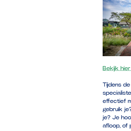
Bekijk hier
Tijdens de
specialist
effectief 
gebruik je
je? Je hoo
afloop, of