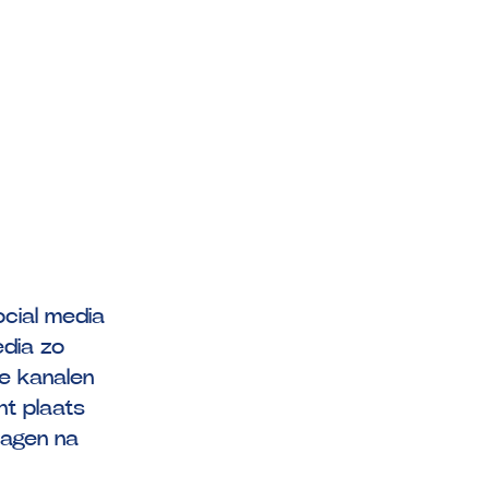
ocial media
edia zo
ke kanalen
nt plaats
vragen na