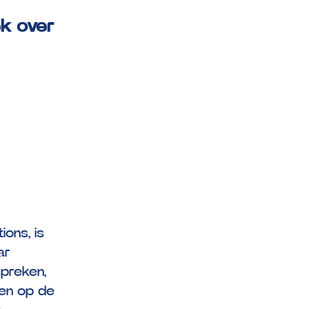
k over
ons, is
ar
spreken,
en op de