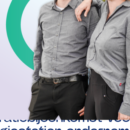
op:
18-10-2024
iratiebijeenkomst
voo