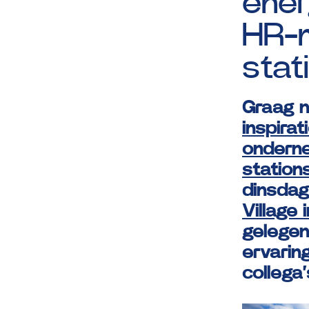
ener
HR-
sta
Graag n
inspira
ondern
statio
dinsdag
Village
gelegen
ervarin
collega’