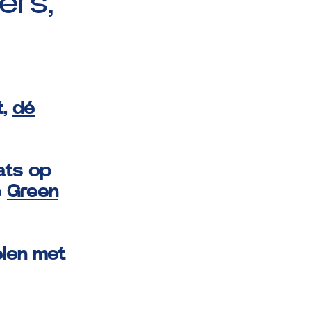
ers,
t,
dé
ats op
e
Green
elen met