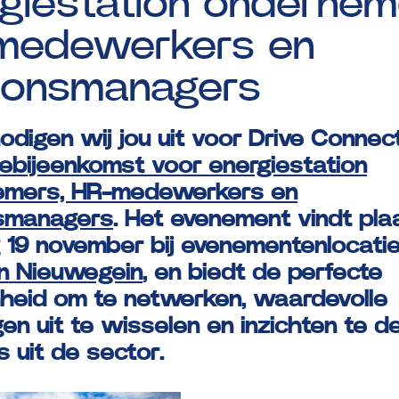
giestation
ondernem
medewerkers
en
tionsmanagers
odigen wij jou uit voor Drive Connec
tiebijeenkomst voor energiestation
emers, HR-medewerkers en
nsmanagers
. Het evenement vindt pla
 19 november bij evenementenlocati
 in Nieuwegein
, en biedt de perfecte
heid om te netwerken, waardevolle
gen uit te wisselen en inzichten te d
s uit de sector.