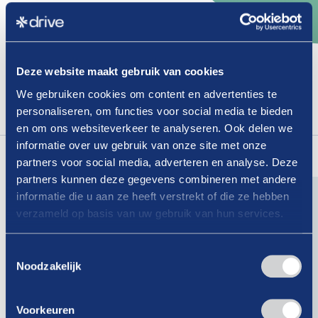
Verdwijnen
de
tankstations?
Deze website maakt gebruik van cookies
Dit is een afgeschermd artikel, enkel toegankelijk
We gebruiken cookies om content en advertenties te
voor leden.
personaliseren, om functies voor social media te bieden
Login
om dit artikel te lezen.
en om ons websiteverkeer te analyseren. Ook delen we
Lees
ook
eens
informatie over uw gebruik van onze site met onze
partners voor social media, adverteren en analyse. Deze
partners kunnen deze gegevens combineren met andere
informatie die u aan ze heeft verstrekt of die ze hebben
verzameld op basis van uw gebruik van hun services.
07-08-2026
Is er binnen jouw organisatie nog
Toestemmingsselectie
Noodzakelijk
geen vertrouwenspersoon?
Lees verder
Voorkeuren