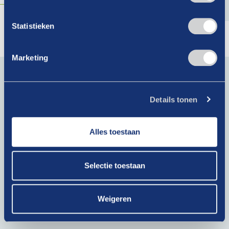
Statistieken
Marketing
Blijf op de hoogte van actueel branchenieuws. Schrijf je
in voor onze nieuwsbrief!
Details tonen
E-
mailadres
(Vereist)
Alles toestaan
Krijg als lid toegang tot exclusieve artikelen!
Selectie toestaan
Bij het klikken op ‘Verzenden’ ga je akkoord met ons
privacybeleid
.
Weigeren