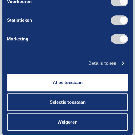
Voorkeuren
Ga snel naar
Statistieken
Dit is onze Drive
Marketing
Thema’s
Nieuws
Details tonen
Verhalen
Contact
Alles toestaan
Contact details
Selectie toestaan
085 00 71 361
info@drivenederland.nl
Weigeren