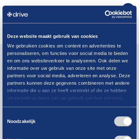
Deze website maakt gebruik van cookies
We gebruiken cookies om content en advertenties te
Blijf op de hoogte van actueel branchenieuws. Schrijf je
personaliseren, om functies voor social media te bieden
in voor onze nieuwsbrief!
en om ons websiteverkeer te analyseren. Ook delen we
informatie over uw gebruik van onze site met onze
E-
partners voor social media, adverteren en analyse. Deze
mailadres
partners kunnen deze gegevens combineren met andere
(Vereist)
informatie die u aan ze heeft verstrekt of die ze hebben
verzameld op basis van uw gebruik van hun services.
Krijg als lid toegang tot exclusieve artikelen!
Bij het klikken op ‘Verzenden’ ga je akkoord met ons
Toestemmingsselectie
privacybeleid
.
Noodzakelijk