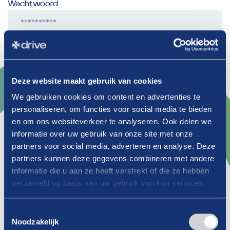
Wachtwoord
Herinner mij
Wachtwoord vergeten?
Deze website maakt gebruik van cookies
We gebruiken cookies om content en advertenties te
personaliseren, om functies voor social media te bieden
Lid worden
en om ons websiteverkeer te analyseren. Ook delen we
informatie over uw gebruik van onze site met onze
partners voor social media, adverteren en analyse. Deze
Als je als zelfstandig ondernemer (huurder
partners kunnen deze gegevens combineren met andere
of eigen vergunninghouder) in de
informatie die u aan ze heeft verstrekt of die ze hebben
energiestationbranche opereert, kun je lid
verzameld op basis van uw gebruik van hun services.
worden van Drive en profiteren van de vele
voordelen.
Toestemmingsselectie
Noodzakelijk
Belangenbehartiging